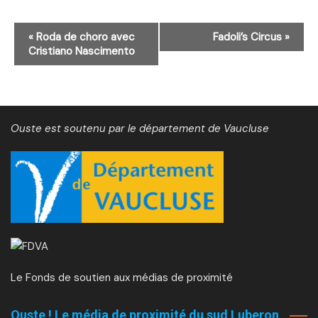
N
«
Roda de choro avec
Fadoli’s Circus
»
Cristiano Nascimento
a
v
i
g
Ouste est soutenu par le département de Vaucluse
a
t
i
o
n
É
Le Fonds de soutien aux médias de proximité
v
è
Ouste ! Le média de proximité du sud Luberon